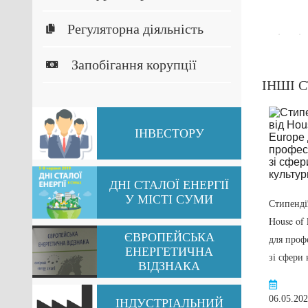
Регуляторна діяльність
Запобігання корупції
ІНШІ С
ІНВЕСТОРУ
ДНІ СТАЛОЇ ЕНЕРГІЇ
ЯРМАРОК
У МІСТІ СУМИ
Стипендії
ІНОЗЕМНИХ
House of
ІНВЕСТИЦІ В
ЄВРОПЕЙСЬКА
для проф
КИТАЇ – COIFAIR
ЕНЕРГЕТИЧНА
зі сфери 
2019
ВІДЗНАКА
Перейти
06.05.20
ІНДУСТРІАЛЬНИЙ
29.07.2019