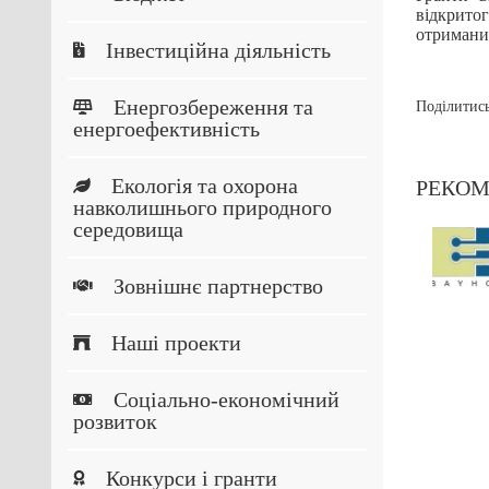
відкрито
отриманих
Інвестиційна діяльність
Енергозбереження та
Поділитись
енергоефективність
Екологія та охорона
РЕКОМ
навколишнього природного
середовища
оект “EnPC-
Дні сталої енергії у
NS” розпочався
Сумах 3-6 вересня
в Україні
26.05.2018
Зовнішнє партнерство
05.2018
Наші проекти
Соціально-економічний
розвиток
Конкурси і гранти