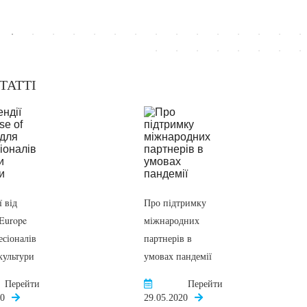
ТАТТІ
 від
Про підтримку
 Europe
міжнародних
есіоналів
партнерів в
культури
умовах пандемії
Перейти
Перейти
20
29.05.2020