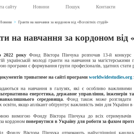
та сайту
Новини
Пошук
Контакти
Новини
Гранти на навчання за кордоном від «Всесвітніх студій»
ти на навчання за кордоном від «
о 2022 року
Фонд Віктора Пінчука розпочав 13-й конкурс п
тій українській молоді гранти на навчання за магістерськими
тою програми є формування групи професіоналів, здатних стати 
окументів триватиме на сайті програми
worldwidestudies.org
адаються на навчання в галузях, які є особливо важливими
льтернативна енергетика, державне управління,
інженерія та
 навколишнього середовища
. Фонд також може розглядати 
 освіти, якщо аплікант обґрунтує важливість змін для України в 
овою вимогою Фонду Віктора Пінчука до всіх отримувачів 
 за кордоном
повернутися в Україну для роботи за фахом про
ід Фонду Віктора Пінчука отримають найуспішніші кандида