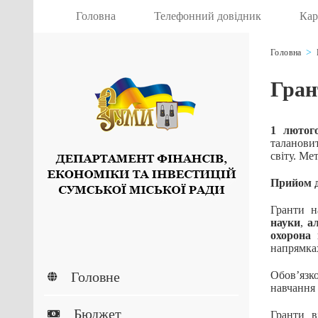
Головна
Телефонний довідник
Кар
Головна
Гран
1 лютог
таланови
світу. Ме
Прийом д
Гранти н
науки
,
а
охорона
напрямках
Головне
Обов’язк
навчання
Бюджет
Гранти в