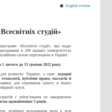
English version
Всесвітніх студій»
рограми «Всесвітні студії», яка надає
 програмами в 200 кращих університетах
рушійною силою перетворень в Україні.
з 1 лютого до 15 травня 2022 року.
 для розвитку України, а саме:
аграрні
 технології, публічне
право, екологія й
заявки для отримання гранту в інших
обраній галузі.
грантів є зобов’язання по завершенню
тягом щонайменше 5 років
.
ти, відібрані незалежним журі в ході