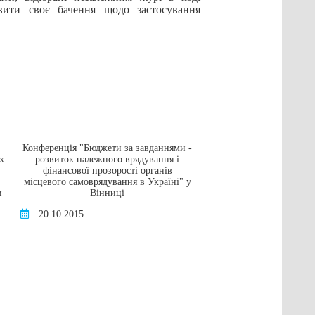
авити своє бачення щодо застосування
Конференція "Бюджети за завданнями -
Грант на навчання в а
х
розвиток належного врядування і
університеті в
фінансової прозорості органів
16.05.2016
місцевого самоврядування в Україні" у
и
Вінниці
20.10.2015