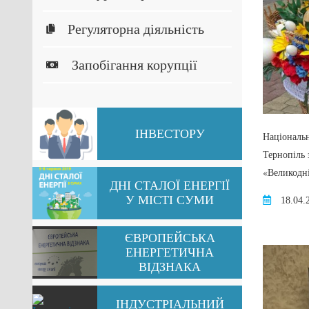
Регуляторна діяльність
Запобігання корупції
ІНВЕСТОРУ
Національн
Тернопіль 
«Великодн
ДНІ СТАЛОЇ ЕНЕРГІЇ
У МІСТІ СУМИ
18.04.
ЄВРОПЕЙСЬКА
ЕНЕРГЕТИЧНА
ВІДЗНАКА
ІНДУСТРІАЛЬНИЙ