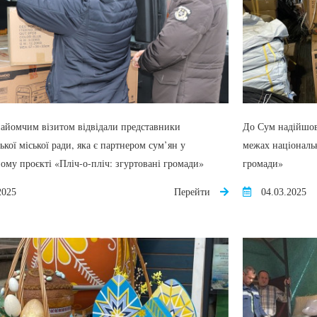
найомчим візитом відвідали представники
До Сум надійшов
ької міської ради, яка є партнером сум’ян у
межах національн
ому проєкті «Пліч-о-пліч: згуртовані громади»
громади»
2025
Перейти
04.03.2025