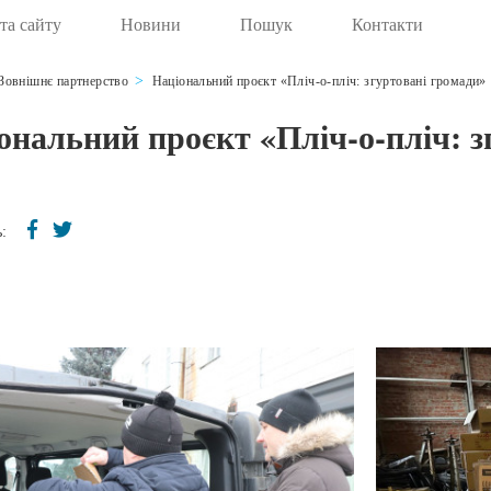
та сайту
Новини
Пошук
Контакти
Зовнішнє партнерство
Національний проєкт «Пліч-о-пліч: згуртовані громади»
ональний проєкт «Пліч-о-пліч: з
: