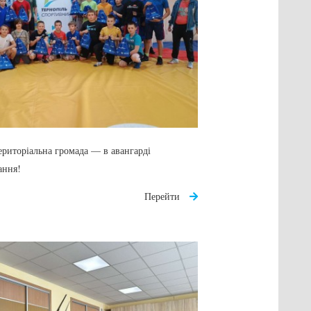
ериторіальна громада — в авангарді
ання!
Перейти