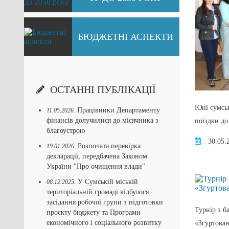
БЮДЖЕТНІ АСПЕКТИ
ОСТАННІ ПУБЛІКАЦІЇ
Юні сумськ
Працівники Департаменту
11.05.2026.
поїздки до
фінансів долучилися до місячника з
благоустрою
30.05.
Розпочата перевірка
19.01.2026.
декларації, передбачена Законом
України "Про очищення влади"
У Сумській міській
08.12.2025.
територіальній громаді відбулося
засідання робочої групи з підготовки
Турнір з б
проєкту бюджету та Програми
«Згуртован
економічного і соціального розвитку