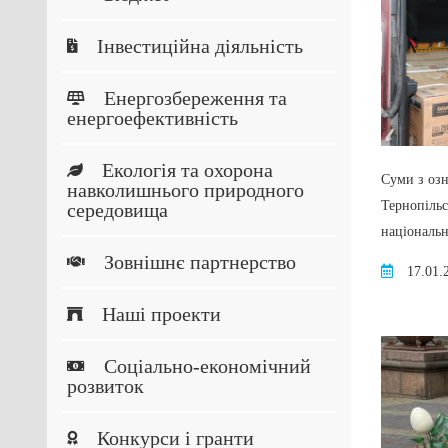
Інвестиційна діяльність
Енергозбереження та
енергоефективність
Екологія та охорона
Суми з оз
навколишнього природного
Тернопільс
середовища
національн
Зовнішнє партнерство
17.01.
Наші проекти
Соціально-економічний
розвиток
Конкурси і гранти