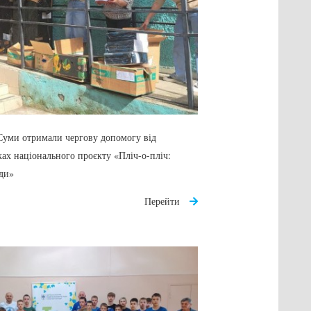
 Суми отримали чергову допомогу від
ах національного проєкту «Пліч-о-пліч:
ади»
Перейти