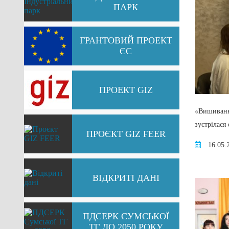
ПАРК
ГРАНТОВИЙ ПРОЕКТ
ЄС
ПРОЕКТ GIZ
«Вишиванка
зустрілас
ПРОЄКТ GIZ FEER
16.05.
ВІДКРИТІ ДАНІ
ПДСЕРК СУМСЬКОЇ
ТГ ДО 2050 РОКУ