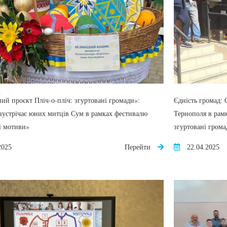
ий проєкт Пліч-о-пліч: згуртовані громади»:
Єдність громад:
зустрічає юних митців Сум в рамках фестивалю
Тернополя в рамк
і мотиви»
згуртовані гром
2025
Перейти
22.04.2025