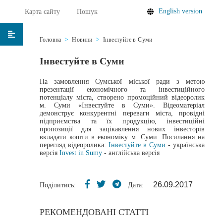
English version
Карта сайту
Пошук
Головна
Новини
Інвестуйте в Суми
Інвестуйте в Суми
На замовлення Сумської міської ради з метою
презентації економічного та інвестиційного
потенціалу міста, створено промоційний відеоролик
м. Суми «Інвестуйте в Суми». Відеоматеріал
демонструє конкурентні переваги міста, провідні
підприємства та їх продукцію, інвестиційні
пропозиції для зацікавлення нових інвесторів
вкладати кошти в економіку м. Суми. Посилання на
перегляд відеоролика:
Інвестуйте в Суми
- українська
версія
Invest in Sumy
- англійська версія
26.09.2017
Поділитись:
Дата:
РЕКОМЕНДОВАНІ СТАТТІ