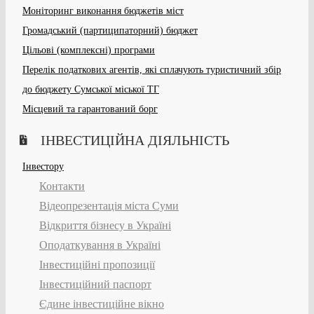
Моніторинг виконання бюджетів міст
Громадський (партиципаторний) бюджет
Цільові (комплексні) програми
Перелік податкових агентів, які сплачують туристичний збір
до бюджету Сумської міської ТГ
Місцевий та гарантований борг
ІНВЕСТИЦІЙНА ДІЯЛЬНІСТЬ
Інвестору
Контакти
Відеопрезентація міста Суми
Відкриття бізнесу в Україні
Оподаткування в Україні
Інвестиційні пропозиції
Інвестиційний паспорт
Єдине інвестиційне вікно