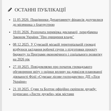
ОСТАННІ ПУБЛІКАЦІЇ
11.05.2026.
Працівники Департаменту фінансів долучилися
до місячника з благоустрою
19.01.2026.
Розпочата перевірка декларації, передбачена
Законом України "Про очищення влади"
08.12.2025.
У Сумській міській територіальній громаді
відбулося засідання робочої групи з підготовки проєкту
бюджету та Програми економічного і соціального розвитку
на 2026 рік
27.10.2025.
Повідомляємо про початок громадського
обговорення звіту з оцінки впливу на довкілля планованої
діяльності Філії «Сумське лісове господарство» ДП «Ліси
України»
21.10.2025.
Суми та Болтон офіційно скріпили дружбу:
підписано «Листи дружби» між містами