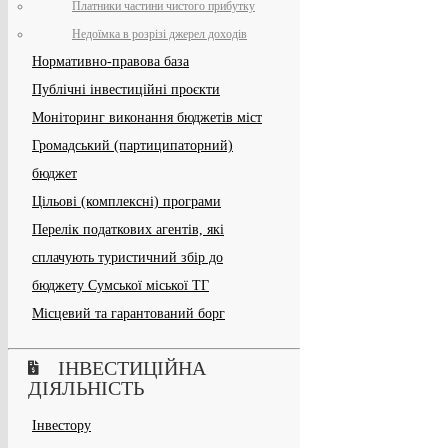
Платники частини чистого прибутку
Недоїмка в розрізі джерел доходів
Нормативно-правова база
Публічні інвестиційні проєкти
Моніторинг виконання бюджетів міст
Громадський (партиципаторний)
бюджет
Цільові (комплексні) програми
Перелік податкових агентів, які
сплачують туристичний збір до
бюджету Сумської міської ТГ
Місцевий та гарантований борг
ІНВЕСТИЦІЙНА
ДІЯЛЬНІСТЬ
Інвестору