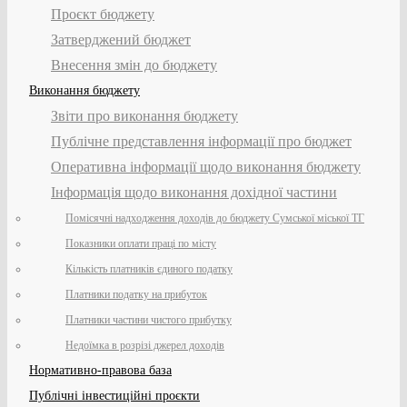
Проєкт бюджету
Затверджений бюджет
Внесення змін до бюджету
Виконання бюджету
Звіти про виконання бюджету
Публічне представлення інформації про бюджет
Оперативна інформації щодо виконання бюджету
Інформація щодо виконання дохідної частини
Помісячні надходження доходів до бюджету Сумської міської ТГ
Показники оплати праці по місту
Кількість платників єдиного податку
Платники податку на прибуток
Платники частини чистого прибутку
Недоїмка в розрізі джерел доходів
Нормативно-правова база
Публічні інвестиційні проєкти