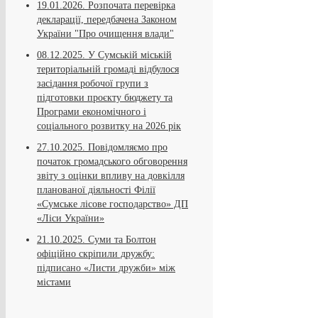
19.01.2026.
Розпочата перевірка
декларації, передбачена Законом
України "Про очищення влади"
08.12.2025.
У Сумській міській
територіальній громаді відбулося
засідання робочої групи з
підготовки проєкту бюджету та
Програми економічного і
соціального розвитку на 2026 рік
27.10.2025.
Повідомляємо про
початок громадського обговорення
звіту з оцінки впливу на довкілля
планованої діяльності Філії
«Сумське лісове господарство» ДП
«Ліси України»
21.10.2025.
Суми та Болтон
офіційно скріпили дружбу:
підписано «Листи дружби» між
містами