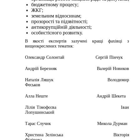
бюджетному процесу;
ЖКГ;
земельним відносинам;
прозорості та підзвітності;
антикорупційній діяльності;
особистісного розвитку.
В якості експертів залучені кращі фахівці з
вищеокреслених тематик:
Олександр Солонтай Сергій Пінчук
Андрій Березняк Валерій Новиков
Наталія Ляшук Володимир
Феськов
Алла Неште Андрій Шекета
Лілія Тімофєєва Іван
Лопушинський
Тарас Случик Микола Дурман
Христина Зелінська Вікторія
Філіпова