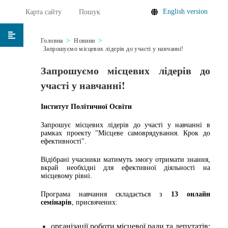
English version
Карта сайту
Пошук
Головна
Новини
Запрошуємо місцевих лідерів до участі у навчанні!
Запрошуємо місцевих лідерів до
участі у навчанні!
Інститут Політичної Освіти
Запрошує місцевих лідерів до участі у навчанні в
рамках проекту "Місцеве самоврядування. Крок до
ефективності".
Відібрані учасники матимуть змогу отримати знання,
вкрай необхідні для ефективної діяльності на
місцевому рівні.
Програма навчання складається з
13 онлайн
семінарів
, присвячених:
організації роботи місцевої ради та депутатів;