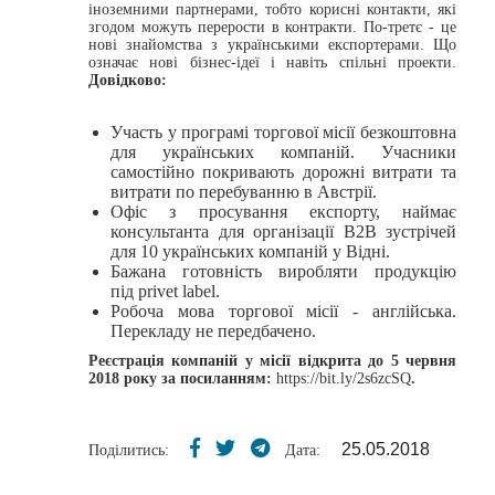
іноземними партнерами, тобто корисні контакти, які
згодом можуть перерости в контракти. По-третє - це
нові знайомства з українськими експортерами. Що
означає нові бізнес-ідеї і навіть спільні проекти.
Довідково:
Участь у програмі торгової місії безкоштовна
для українських компаній. Учасники
самостійно покривають дорожні витрати та
витрати по перебуванню в Австрії.
Офіс з просування експорту, наймає
консультанта для організації В2В зустрічей
для 10 українських компаній у Відні.
Бажана готовність виробляти продукцію
під privet label.
Робоча мова торгової місії - англійська.
Перекладу не передбачено.
Реєстрація компаній у місії відкрита до 5 червня
2018 року за посиланням:
https://bit.ly/2s6zcSQ
.
25.05.2018
Поділитись:
Дата: