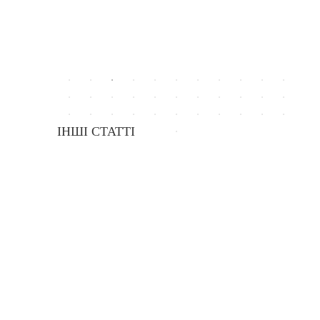
ІНШІ СТАТТІ
Інвестуйте в Суми
26.09.2017
Премія ЮНЕСКО та уряду Японії у галузі освіти зі сталог