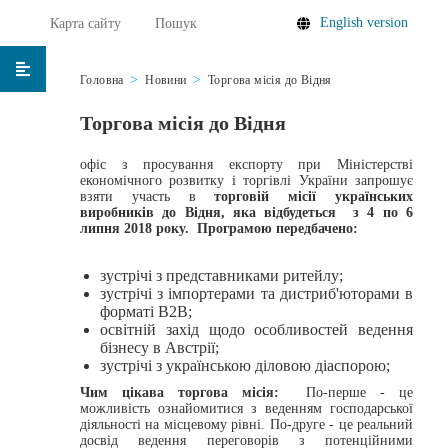
English version
Карта сайту
Пошук
Головна
Новини
Торгова місія до Відня
Торгова місія до Відня
офіс з просування експорту при Міністерстві
економічного розвитку і торгівлі України запрошує
взяти участь в
торговій місії українських
виробників до Відня, яка відбудеться
з 4 по 6
липня 2018 року.
Програмою передбачено:
зустрічі з представниками ритейлу;
зустрічі з імпортерами та дистриб'юторами в
форматі В2В;
освітній захід щодо особливостей ведення
бізнесу в Австрії;
зустрічі з українською діловою діаспорою;
Чим цікава торгова місія:
По-перше - це
можливість ознайомитися з веденням господарської
діяльності на місцевому рівні. По-друге - це реальний
досвід ведення переговорів з потенційними