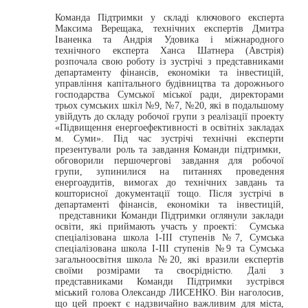
Команда Підтримки у складі ключового експерта
Максима Верещака, технічних експертів Дмитра
Іваненка та Андрія Удовика і міжнародного
технічного експерта Ханса Шатнера (Австрія)
розпочала свою роботу із зустрічі з представниками
департаменту фінансів, економіки та інвестицій,
управління капітального будівництва та дорожнього
господарства Сумської міської ради, директорами
трьох сумських шкіл №9, №7, №20, які в подальшому
увійдуть до складу робочої групи з реалізації проекту
«Підвищення енергоефективності в освітніх закладах
м. Суми». Під час зустрічі технічні експерти
презентували роль та завдання Команди підтримки,
обговорили першочергові завдання для робочої
групи, зупинилися на питаннях проведення
енергоаудитів, вимогах до технічних завдань та
кошторисної документації тощо. Після зустрічі в
департаменті фінансів, економіки та інвестицій,
представники Команди Підтримки оглянули заклади
освіти, які приймають участь у проекті: Сумська
спеціалізована школа І-ІІІ ступенів №7, Сумська
спеціалізована школа І-ІІІ ступенів №9 та Сумська
загальноосвітня школа №20, які вразили експертів
своїми розмірами та своєрідністю. Далі з
представниками Команди Підтримки зустрівся
міський голова Олександр ЛИСЕНКО. Він наголосив,
що цей проект є надзвичайно важливим для міста,