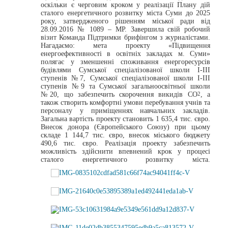
оскільки є черговим кроком у реалізації Плану дій
сталого енергетичного розвитку міста Суми до 2025
року, затвердженого рішенням міської ради від
28.09.2016 № 1089 – МР. Завершила свій робочий
візит Команда Підтримки брифінгом з журналістами.
Нагадаємо: мета проекту «Підвищення
енергоефективності в освітніх закладах м. Суми»
полягає у зменшенні споживання енергоресурсів
будівлями Сумської спеціалізованої школи І-ІІІ
ступенів №7, Сумської спеціалізованої школи І-ІІІ
ступенів №9 та Сумської загальноосвітньої школи
№20, що забезпечить скорочення викидів CO
, а
2
також створить комфортні умови перебування учнів та
персоналу у приміщеннях навчальних закладів.
Загальна вартість проекту становить 1 635,4 тис. євро.
Внесок донора (Європейського Союзу) при цьому
складе 1 144,7 тис. євро, внесок міського бюджету
490,6 тис. євро. Реалізація проекту забезпечить
можливість здійснити впевнений крок у процесі
сталого енергетичного розвитку міста.