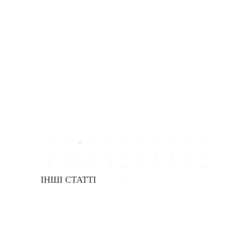
ІНШІ СТАТТІ
Відзначення Європейського тижня сталої енергії