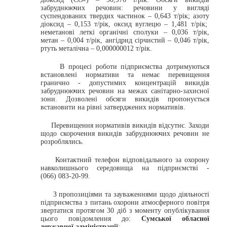
забруднюючих речовин: речовини у вигляді
суспендованих твердих частинок – 0,643 т/рік; азоту
діоксид – 0,153 т/рік, оксид вуглецю – 1,481 т/рік;
неметанові леткі органічні сполуки – 0,036 т/рік,
метан – 0,004 т/рік, ангідрид сірчистий – 0,046 т/рік,
ртуть металічна – 0,000000012 т/рік.
В процесі роботи підприємства дотримуються
встановлені нормативи та немає перевищення
гранично - допустимих концентрацій викидів
забруднюючих речовин на межах санітарно-захисної
зони. Дозволені обсяги викидів пропонується
встановити на рівні затверджених нормативів.
Перевищення нормативів викидів відсутнє. Заходи
щодо скорочення викидів забруднюючих речовин не
розроблялись.
Контактний телефон відповідального за охорону
навколишнього середовища на підприємстві -
(066) 083-20-99.
З пропозиціями та зауваженнями щодо діяльності
підприємства з питань охорони атмосферного повітря
звертатися протягом 30 діб з моменту опублікування
цього повідомлення до:
Сумської обласної
державної адміністрації
: