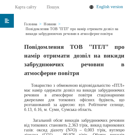
English version
Карта сайту
Пошук
Головна
Новини
Повідомлення ТОВ "ПТЛ" про намір отримати дозвіл на
викиди забруднюючих речовин в атмосферне повітря
Повідомлення ТОВ "ПТЛ" про
намір отримати дозвіл на викиди
забруднюючих речовин в
атмосферне повітря
Товариство з обмеженою відповідальністю «ПТЛ»
має намір одержати дозвіл на викиди забруднюючих
речовин в атмосферне повітря стаціонарними
джерелами для топкових офісних будівель, що
розташований за адресою: вул. Робітниче селище,
б.13, б.16, м. Суми, Сумська область.
Загальний обсяг викидів забруднюючих речовин
від топкових становить 2,363 т/рік, викид парникових
газів: оксид діазоту (N
O) – 0,003 т/рік, вуглецю
2
діоксид (СО
) – 90,976 т/рік. Обсяги викидів
2