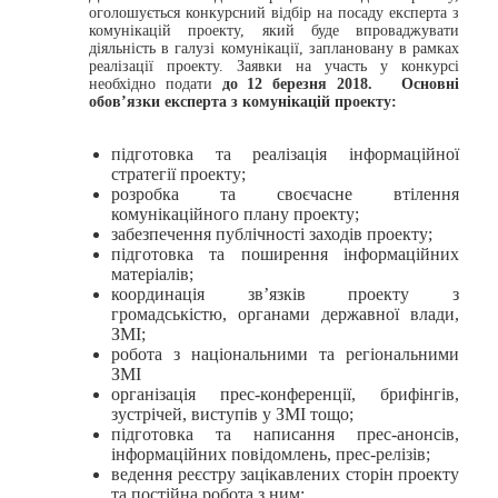
оголошується конкурсний відбір на посаду експерта з
комунікацій проекту, який буде впроваджувати
діяльність в галузі комунікації, заплановану в рамках
реалізації проекту. Заявки на участь у конкурсі
необхідно подати
до 12 березня 2018.
Основні
обов’язки експерта з комунікацій проекту:
підготовка та реалізація інформаційної
стратегії проекту;
розробка та своєчасне втілення
комунікаційного плану проекту;
забезпечення публічності заходів проекту;
підготовка та поширення інформаційних
матеріалів;
координація зв’язків проекту з
громадськістю, органами державної влади,
ЗМІ;
робота з національними та регіональними
ЗМІ
організація прес-конференції, брифінгів,
зустрічей, виступів у ЗМІ тощо;
підготовка та написання прес-анонсів,
інформаційних повідомлень, прес-релізів;
ведення реєстру зацікавлених сторін проекту
та постійна робота з ним;