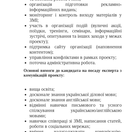
організація підготовки рекламно-
інформаційних видань;
моніторинг і контроль виходу матеріалів у
ЗМІ;
участь в організації подій (вуличні акції,
поїздки, тренінги, семінари, інформаційні
зустрічі, опитування та інших заходи у межах
проекту);
підтримка сайту організації (наповнення
контентом);
управління конфліктами в рамках проекту;
поточна адміністративна робота.
Основні вимоги до кандидата на посаду експерта з
комунікацій проекту:
вища освіта;
досконале знання української ділової мови;
досконале знання англійської мови;
відмінні навички письмового та усного
спілкування українською/англійською
мовами;
навички співпраці зі ЗМІ, написання статей,
роботи в соціальних мережах;
вміння налагоджувати комунікацію,