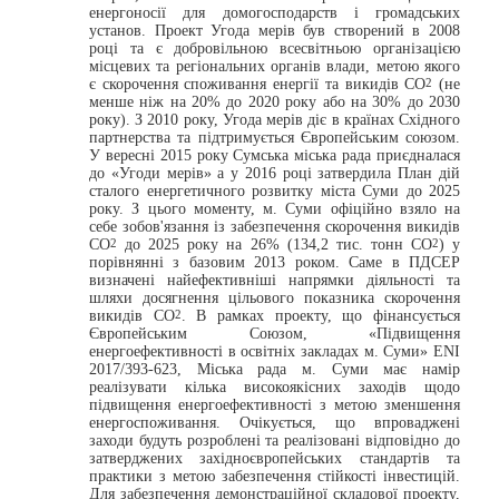
енергоносії для домогосподарств і громадських
установ. Проект Угода мерів був створений в 2008
році та є добровільною всесвітньою організацією
місцевих та регіональних органів влади, метою якого
є скорочення споживання енергії та викидів CO
(не
2
менше ніж на 20% до 2020 року або на 30% до 2030
року). З 2010 року, Угода мерів діє в країнах Східного
партнерства та підтримується Європейським союзом.
У вересні 2015 року Сумська міська рада приєдналася
до «Угоди мерів» а у 2016 році затвердила План дій
сталого енергетичного розвитку міста Суми до 2025
року. З цього моменту, м. Суми офіційно взяло на
себе зобов'язання із забезпечення скорочення викидів
CO
до 2025 року на 26% (134,2 тис. тонн CO
) у
2
2
порівнянні з базовим 2013 роком. Саме в ПДСЕР
визначені найефективніші напрямки діяльності та
шляхи досягнення цільового показника скорочення
викидів CO
. В рамках проекту, що фінансується
2
Європейським Союзом, «Підвищення
енергоефективності в освітніх закладах м. Суми» ENI
2017/393-623, Міська рада м. Суми має намір
реалізувати кілька високоякісних заходів щодо
підвищення енергоефективності з метою зменшення
енергоспоживання. Очікується, що впроваджені
заходи будуть розроблені та реалізовані відповідно до
затверджених західноєвропейських стандартів та
практики з метою забезпечення стійкості інвестицій.
Для забезпечення демонстраційної складової проекту,