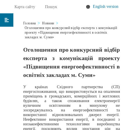
English version
Карта сайту
Пошук
Головна
Новини
Оголошення про конкурсний відбір експерта з комунікацій
проекту «Підвищення енергоефективності в освітніх
закладах м. Суми»
Оголошення про конкурсний відбір
експерта з комунікацій проекту
«Підвищення енергоефективності в
освітніх закладах м. Суми»
У країнах Східного партнерства (СП)
енергоспоживання, що використовується на опалення
приміщень в громадських, комерційних і житлових
будівлях, а також споживання електроенергії
вуличним освітленням в минулому не
зосереджувалось на енергоефективності та
використанні відновлювальних джерел енергії.
Неефективне використання енергії, в поєднанні з
низькоефективними технологіями виробництва
енергії, посилюють вплив зростання цін на