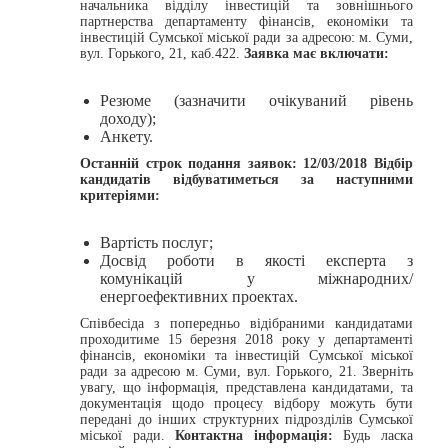
начальника відділу інвестицій та зовнішнього
партнерства департаменту фінансів, економіки та
інвестицій Сумської міської ради за адресою: м. Суми,
вул. Горького, 21, каб.422.
Заявка має включати:
Резюме (зазначити очікуваний рівень
доходу);
Анкету.
Останній строк подання заявок: 12/03/2018
Відбір
кандидатів відбуватиметься за наступними
критеріями:
Вартість послуг;
Досвід роботи в якості експерта з
комунікацій у міжнародних/
енергоефективних проектах.
Співбесіда з попередньо відібраними кандидатами
проходитиме 15 березня 2018 року у департаменті
фінансів, економіки та інвестицій Сумської міської
ради за адресою м. Суми, вул. Горького, 21. Зверніть
увагу, що інформація, представлена кандидатами, та
документація щодо процесу відбору можуть бути
передані до інших структурних підрозділів Сумської
міської ради.
Контактна інформація:
Будь ласка