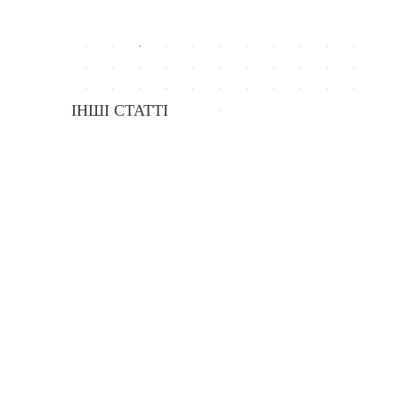
ІНШІ СТАТТІ
Малі стипендії на виробництво медіа-матеріалів, які висві
15.02.2018
Програма обміну між Україною і Німеччиною
14.06.2019