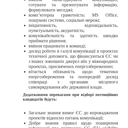
готувати та презентувати інформацію,
формулювати меседжі;
комп’ютерна грамотність: MS Office,
пошукові системи, соціальні мережі;
ініціативність, відповідальність,
пунктуальність, акуратність;
комунікабельність та здатність швидко
приймати рішення;
вміння працювати в команді;
досвід роботи в галузі комунікації в проектах
технічної допомоги, що фінансуються ЄС чи
з інших зовнішніх джерел або у міжнародних
проектах, присвячених енергозбереженню;
вітається обізнаність щодо тематики
енергозбереження та попередній досвід
співпраці з органами місцевого
самоврядування або державної влади.
Додатковими перевагами при відборі потенційних
кандидатів будуть:
Загальне знання вимог ЄС до впровадження
проектів відносно питань комунікації;
Добре знання правил щодо поширення