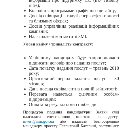
інформації про підтримку ЄС (EU visibility
rules);
Володіння програмами графічного дизайну;
Досвід співпраці в галузі енергоефективності
та близьких сферах;
Досвід управління реалізації інформаційних
кампаній;
Налагоджені контакти зі ЗМІ.
Умови найму / тривалість контракту:
Успішному кандидату буде запропоновано
підписати договір про надання послуг;
Дата початку надання послуг – травень 2018
року;
Орієнтовний період надання послуг – 30
місяців;
Дана посада еквівалентна повній зайнятості;
Перевага надається фізичним особам-
підприємцям;
Оплата за результатами співбесіди.
Процедура подання кандидатури:
Заявки слід
надсилати електронною поштою на адресу:
invest@smr.gov.ua
або надавати безпосередньо
менеджеру проекту Гавриловій Катерині, заступнику