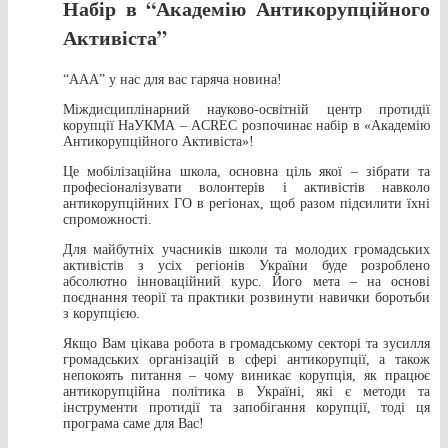
Набір в “Академію Антикорупційного
Активіста”
“АAA” у нас для вас гаряча новина!
Міждисциплінарний науково-освітній центр протидії
корупції НаУКМА – ACREC розпочинає набір в «Академію
Антикорупційного Активіста»!
Це мобілізаційна школа, основна ціль якої – зібрати та
професіоналізувати волонтерів і активістів навколо
антикорупційних ГО в регіонах, щоб разом підсилити їхні
спроможності.
Для майбутніх учасників школи та молодих громадських
активістів з усіх регіонів України буде розроблено
абсолютно інноваційний курс. Його мета – на основі
поєднання теорії та практики розвинути навички боротьби
з корупцією.
Якщо Вам цікава робота в громадському секторі та зусилля
громадських організацій в сфері антикорупції, а також
непокоять питання – чому виникає корупція, як працює
антикорупційна політика в Україні, які є методи та
інструменти протидії та запобігання корупції, тоді ця
програма саме для Вас!