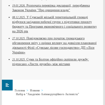
Розпочата перевірка декларації, передбачена
19.01.2026.
Законом України "Про очищення влади"
У Сумській міській територіальній громаді
08.12.2025.
відбулося засідання робочої групи з підготовки проєкту
бюджету та Програми економічного і соціального розвитку
на 2026 рік
Повідомляємо про початок громадського
27.10.2025.
обговорення звіту з оцінки впливу на довкілля планованої
діяльності Філії «Сумське лісове господарство» ДП «Ліси
України»
Суми та Болтон офіційно скріпили дружбу:
21.10.2025.
підписано «Листи дружби» між містами
Головна
Новини
Набір в “Академію Антикорупційного Активіста”