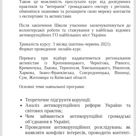
Також це можливість прослухати курс від досвідчених
практиків та “ветеранів” громадського сектору з регіонів,
обмінятися знаннями та розширити свою мережу контактів
з експертами та активістами.
Після закінчення Школи учасники заохочуватимуться до
волонтерської роботи та стажування у найбільш відомих
антикорупційних ГО найбільших міст України.
Тривалість курсу: 3 місяці (квітень-червень 2021)
Формат проведення: онлайн-курс.
Перевага при відборі надаватиметься регіональним
активістам із Кропивницького, Чернігова, Рівного,
Кременчука, Львова, Тернополя, Хмельницького, Нікополя,
Харкова, Івано-Франківська, Сєвєродонецька, Вінниці,
Сум, Житомира та Київської області.
Основні теми навчальної програми:
Теоретичне підгрунтя корупції;
Аналіз антикорупційних реформ України та
світових практик;
Чим займаються антикорупційні громадські
об’єднання в Україні;
Проведення антикорупційних розслідувань: як
виявляти конфлікт інтересів, проводити контент-