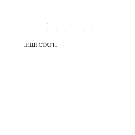
ІНШІ СТАТТІ
Торгова місія до Ізраїлю
25.05.2018
Запрошуємо на конференцію «Активні органи місцевого с
27.11.2018