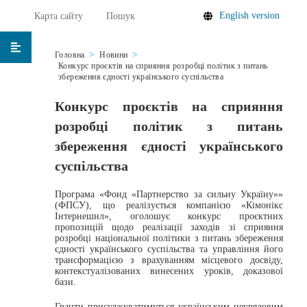
English version
Карта сайту
Пошук
Головна
Новини
Конкурс проєктів на сприяння розробці політик з питань
збереження єдності українського суспільства
Конкурс проєктів на сприяння
розробці політик з питань
збереження єдності українського
суспільства
Програма «Фонд «Партнерство за сильну Україну»»
(ФПСУ), що реалізується компанією «Кімонікс
Інтернешнл», оголошує конкурс проєктних
пропозицій щодо реалізації заходів зі сприяння
розробці національної політики з питань збереження
єдності українського суспільства та управління його
трансформацією з врахуванням місцевого досвіду,
контекстуалізованих винесених уроків, доказової
бази.
Гранти присуджуватимуться українським неурядовим