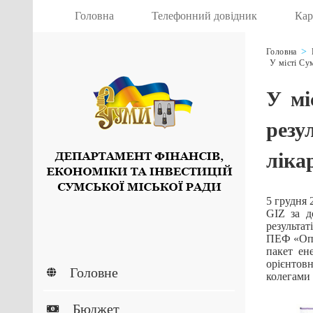
Головна
Телефонний довідник
Кар
Головна
У місті Сум
У мі
резу
ліка
5 грудня 
GIZ за д
результат
ПЕФ «Опті
пакет ен
орієнтов
Головне
колегами 
Бюджет