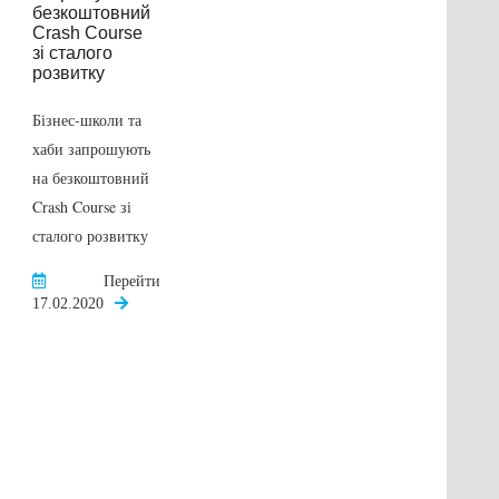
Бізнес-школи та
хаби запрошують
Проєкт «Circular-
на безкоштовний
based waste
Crash Course зі
management»
сталого розвитку
(«Управління
відходами на
Перейти
основі замкненого
17.02.2020
циклу»)
Перейти
09.09.2020