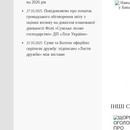
оект “EnPC-
Дні сталої енергії у
на 2026 рік
NS” розпочався
Сумах 3-6 вересня
в Україні
Повідомляємо про початок
27.10.2025.
26.05.2018
громадського обговорення звіту з
05.2018
оцінки впливу на довкілля планованої
діяльності Філії «Сумське лісове
господарство» ДП «Ліси України»
Суми та Болтон офіційно
21.10.2025.
скріпили дружбу: підписано «Листи
дружби» між містами
ІНШІ С