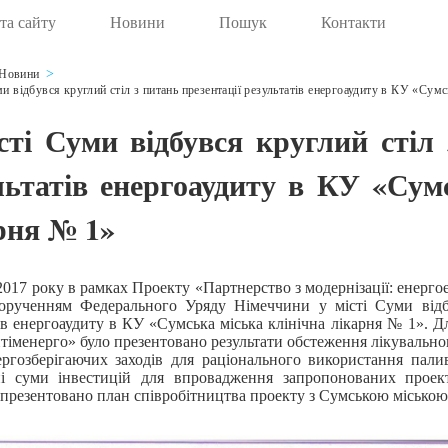
та сайту
Новини
Пошук
Контакти
Новини
и відбувся круглий стіл з питань презентації результатів енергоаудиту в КУ «Сумс
сті Суми відбувся круглий стіл 
льтатів енергоаудиту в КУ «Сум
рня № 1»
2017 року в рамках Проекту «Партнерство з модернізації: енерго
орученням Федерального Уряду Німеччини у місті Суми відбу
ів енергоаудиту в КУ «Сумська міська клінічна лікарня № 1». Д
менерго» було презентовано результати обстеження лікувальног
ергозберігаючих заходів для раціонального використання пали
ні суми інвестицій для впровадження запропонованих проект
презентовано план співробітництва проекту з Сумською міською