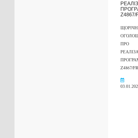
ЩОРІЧН
Проект
ОГОЛО
«Державотворець»
ПРО
(стажування
РЕАЛІЗ
молоді в органах
ПРОГРА
державної влади)
Z4867/FR
Перейти
23.05.2018
03.01.20