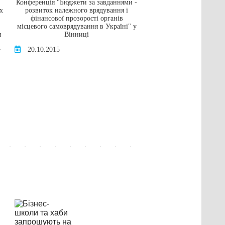
Конференція "Бюджети за завданнями -
Грант на навчання в а
х
розвиток належного врядування і
університеті в
фінансової прозорості органів
16.05.2016
місцевого самоврядування в Україні" у
и
Вінниці
20.10.2015
у