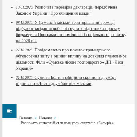
Розпочата перевірка декларації, передбачена
19.01.2026.
Законом України "Про очищення влади"
У Сумській міській територіальній громаді
08.12.2025.
відбулося засідання робочої групи з підготовки проєкту
бюджету та Програми економічного і соціального розвитку
на 2026 рік
Повідомляємо про початок громадського
27.10.2025.
обговорення звіту з оцінки впливу на довкілля планованої
діяльності Філії «Сумське лісове господарство» ДП «Ліси
України»
Суми та Болтон офіційно скріпили дружбу:
21.10.2025.
підписано «Листи дружби» між містами
Головна
Новини
Розпочато четвертий етап конкурсу стартапів «Екомрія»