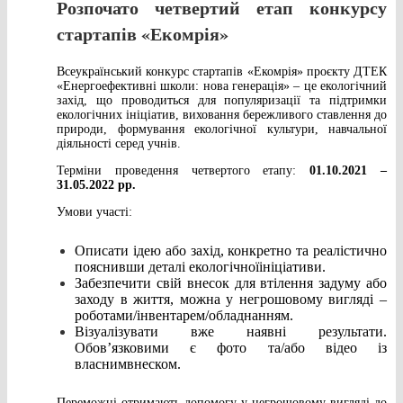
Розпочато четвертий етап конкурсу
стартапів «Екомрія»
Всеукраїнський конкурс стартапів «Екомрія» проєкту ДТЕК
«Енергоефективні школи: нова генерація» – це екологічний
захід, що проводиться для популяризації та підтримки
екологічних ініціатив, виховання бережливого ставлення до
природи, формування екологічної культури, навчальної
діяльності серед учнів.
Терміни проведення четвертого етапу:
01.10.2021 –
31.05.2022 рр.
Умови участі:
Описати ідею або захід, конкретно та реалістично
пояснивши деталі екологічноїініціативи.
Забезпечити свій внесок для втілення задуму або
заходу в життя, можна у негрошовому вигляді –
роботами/інвентарем/обладнанням.
Візуалізувати вже наявні результати.
Обов’язковими є фото та/або відео із
власнимвнеском.
Переможці отримають допомогу у негрошовому вигляді до