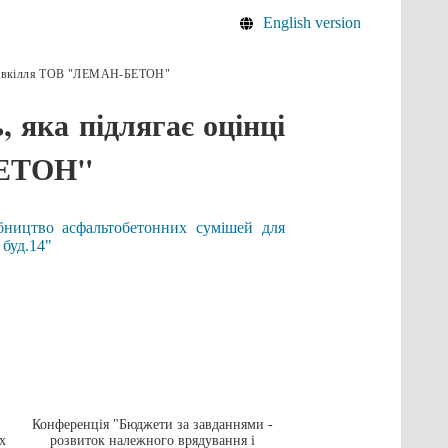
English version
на довкілля ТОВ "ЛЕМАН-БЕТОН"
 яка підлягає оцінці
БЕТОН"
ництво асфальтобетонних сумішей для
 буд.14"
Конференція "Бюджети за завданнями -
Грант на навчання в а
х
розвиток належного врядування і
університеті в