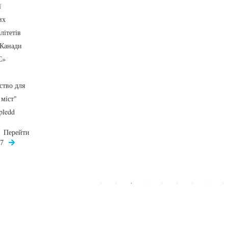
ї
их
літетів
 Канади
С»
ство для
 міст"
pledd
Перейти
17