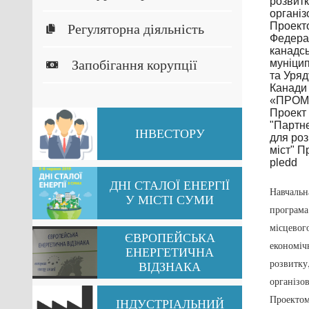
Регуляторна діяльність
Запобігання корупції
Міський голова
Олександр
ІНВЕСТОРУ
Лисенко провів
зустріч із
офіційною
ДНІ СТАЛОЇ ЕНЕРГІЇ
Навчальн
делегацією м.
У МІСТІ СУМИ
програма
Чжуцзі
місцевог
(Китайська
ЄВРОПЕЙСЬКА
економіч
Народна
ЕНЕРГЕТИЧНА
розвитку
Республіка)
ВІДЗНАКА
організо
Перейти
Проекто
ІНДУСТРІАЛЬНИЙ
22.09.2017