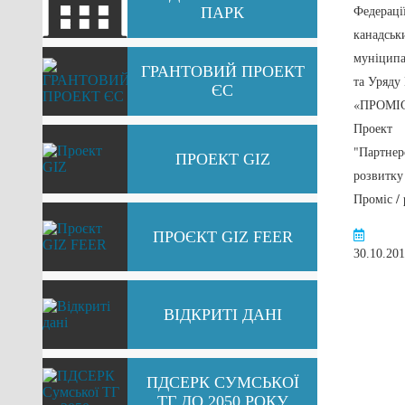
Федераці
ПАРК
канадськ
муніципа
ГРАНТОВИЙ ПРОЕКТ
та Уряду
ЄС
«ПРОМІ
Проект
"Партнер
ПРОЕКТ GIZ
розвитку
Проміс / 
ПРОЄКТ GIZ FEER
30.10.20
ВІДКРИТІ ДАНІ
ПДСЕРК СУМСЬКОЇ
ТГ ДО 2050 РОКУ