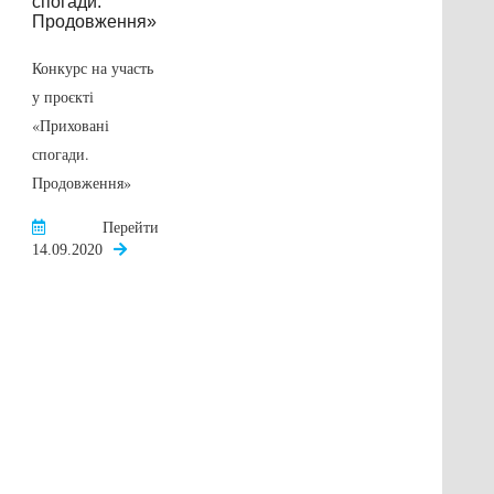
Оновлено
Інвестиційний
паспорт міста
Конкурс на участь
у проєкті
Перейти
«Приховані
28.12.2020
спогади.
Продовження»
Перейти
14.09.2020