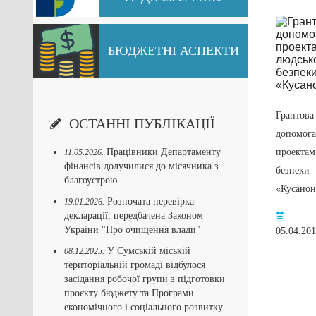
БЮДЖЕТНІ АСПЕКТИ
Гранти у рамках
Грантова
ОСТАННІ ПУБЛІКАЦІЇ
програми ЄС
допомога
«Молодіжне вікно
проектам
Працівники Департаменту
11.05.2026.
фінансів долучилися до місячника з
Східного
безпеки
благоустрою
партнерства»
«Кусанон
Розпочата перевірка
19.01.2026.
декларації, передбачена Законом
Перейти
України "Про очищення влади"
21.02.2017
05.04.20
У Сумській міській
08.12.2025.
територіальній громаді відбулося
засідання робочої групи з підготовки
проєкту бюджету та Програми
економічного і соціального розвитку