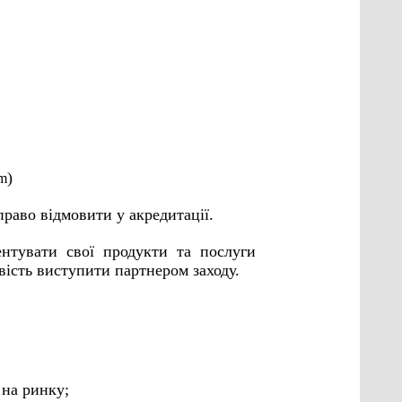
)
om
право відмовити у акредитації.
ентувати свої продукти та послуги
вість виступити партнером заходу.
 на ринку;