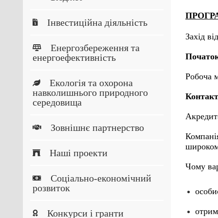
ПРОГР
Інвестиційна діяльність
Захід в
Енергозбереження та
Початок 
енергоефективність
Робоча м
Екологія та охорона
навколишнього природного
Контакт
середовища
Акредит
Зовнішнє партнерство
Компані
широкому
Наші проекти
Чому вар
Соціально-економічний
розвиток
особи
отрим
Конкурси і гранти