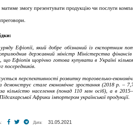
 матиме змогу презентувати продукцію чи послуги компа
 преговори.
ідки:
 уряду Ефіопії, який добре обізнаний із експортним пот
оприлюднив державний міністр Міністерства фінансів Е
в, що Ефіопія щорічно готова купувати в Україні кільк
уг посередників.
ується перспективності розвитку торговельно-економічн
а демонструє стале економічне зростання (2018 р. – 7,7
за кількістю населення (понад 110 млн осіб), а в 2015
ідсахарської Африки імпортером української продукції.
31.05.2021
:
Дата: