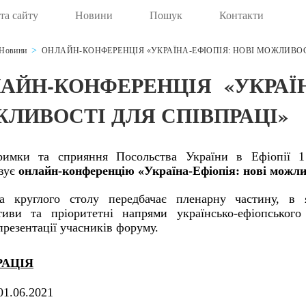
та сайту
Новини
Пошук
Контакти
Новини
ОНЛАЙН-КОНФЕРЕНЦІЯ «УКРАЇНА-ЕФІОПІЯ: НОВІ МОЖЛИВОС
АЙН-КОНФЕРЕНЦІЯ «УКРАЇН
ЛИВОСТІ ДЛЯ СПІВПРАЦІ»
римки та сприяння Посольства України в Ефіопії 
овує
онлайн-конференцію «Україна-Ефіопія: нові можли
а круглого столу передбачає пленарну частину, в я
тиви та пріоритетні напрями українсько-ефіопського
презентації учасників форуму.
РАЦІЯ
 01.06.2021