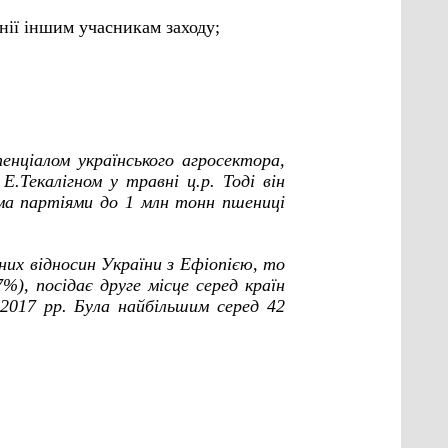
нії іншим учасникам заходу;
енціалом українського агросектора,
.Текалігном у травні ц.р. Тоді він
ома партіями до 1 млн тонн пшениці
их відносин України з Ефіопією, то
%), посідає друге місце серед країн
–2017 рр. Була найбільшим серед 42