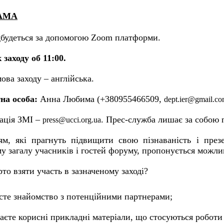
АМА
ідбудеться за допомогою Zoom платформи.
заходу об 11:00.
ова заходу – англійська.
на особа:
Анна Любима (+380955466509,
dept.ier@gmail.c
ація ЗМІ –
. Прес-служба лишає за собою 
press@ucci.org.ua
ям, які прагнуть підвищити свою пізнаваність і през
 загалу учасників і гостей форуму, пропонується можли
то взяти участь в зазначеному заході?
сте знайомство з потенційними партнерами;
аєте корисні прикладні матеріали, що стосуються роботи