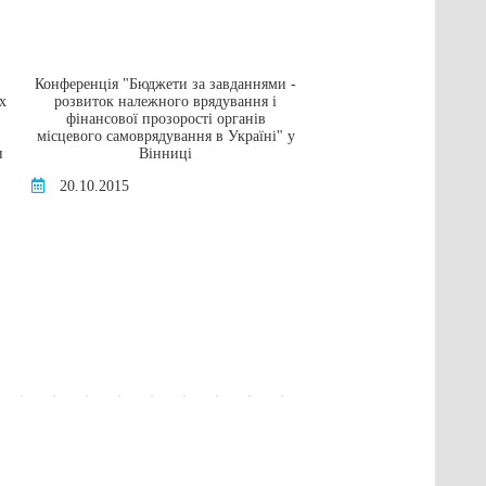
Конференція "Бюджети за завданнями -
Грант на навчання в а
х
розвиток належного врядування і
університеті в
фінансової прозорості органів
16.05.2016
місцевого самоврядування в Україні" у
и
Вінниці
20.10.2015