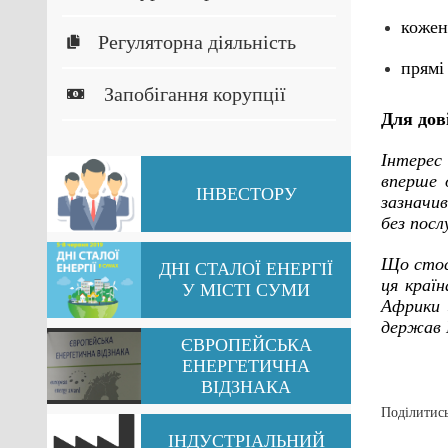
кожен
Регуляторна діяльність
прямі
Запобігання корупції
Для дов
Інтерес
вперше 
ІНВЕСТОРУ
зазначи
без посл
Що стос
ДНІ СТАЛОЇ ЕНЕРГІЇ
ця країн
У МІСТІ СУМИ
Африки 
держав П
ЄВРОПЕЙСЬКА
ЕНЕРГЕТИЧНА
ВІДЗНАКА
Поділитись
ІНДУСТРІАЛЬНИЙ