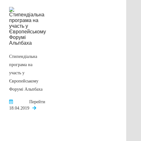
Стипендія ім.
Губерта Хамфрі
Перейти
Стипендіальна
14.06.2019
програма на
участь у
Європейському
Форумі Альпбаха
Перейти
18.04.2019