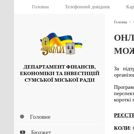
Головна
Телефонний довідник
Кар
Головна
ОНЛ
МОЖ
За підт
організ
Програм
перспек
короткі 
РЕЄСТ
Головне
КОЛИ
:
Бюджет