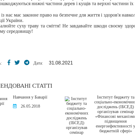
ошкоджуються нижні частини дерев і кущів та верхні частини їх 
нас має законне право на безпечне для життя і здоров'я навко
ії України.
йте суху траву та сміття! Не завдавайте шкоди своєму здор
му середовищу!
31.08.2021
:
Дата:
ЕНДОВАНІ СТАТТІ
Навчання у Баварії
Інститут бюджету та
соціально-економічни
26.05.2018
досліджень (ІБСЕД)
організував семінар
«Фінансові механізм
підвищення
енергоефективності 
бюджетній сфері»