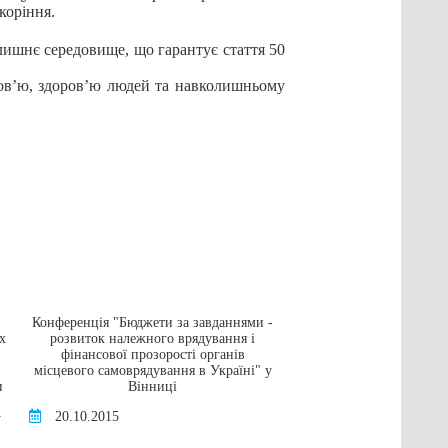
коріння.
лишнє середовище, що гарантує стаття 50
ов’ю, здоров’ю людей та навколишньому
Конференція "Бюджети за завданнями -
Грант на навчання в а
х
розвиток належного врядування і
університеті в
фінансової прозорості органів
16.05.2016
місцевого самоврядування в Україні" у
и
Вінниці
20.10.2015
у