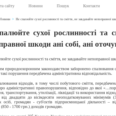
та сайту
Новини
Пошук
Контакти
Новини
Не спалюйте сухої рослинності та сміття, не завдавайте непоправної шк
палюйте сухої рослинності та с
правної шкоди ані собі, ані оточ
те сухої рослинності та сміття, не завдавайте непоправної шко
риродоохоронним законодавством заборонено спалювання сухо
а такі порушення передбачена адміністративна відповідальність.
вання відходів, в тому числі побутового сміття, передбачена 
про адміністративні правопорушення, відповідно до якої «…пор
я, транспортування, утилізації, ліквідації та використання відх
 від двадцяти до вісімдесяти неоподатковуваних мінімумів (
х осіб, громадян - суб'єктів підприємницької діяльності – в
 (850 - 1700 грн.) доходів громадян.
1