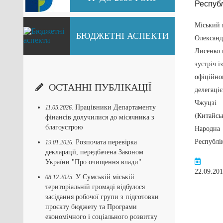
Посольства
Німеччини в
Міський 
Україні
БЮДЖЕТНІ АСПЕКТИ
Олександ
Лисенко 
Перейти
08.02.2017
зустріч із
офіційн
ОСТАННІ ПУБЛІКАЦІЇ
делегаці
Чжуцзі
Працівники Департаменту
11.05.2026.
(Китайсь
фінансів долучилися до місячника з
благоустрою
Народна
Республі
Розпочата перевірка
19.01.2026.
декларації, передбачена Законом
України "Про очищення влади"
22.09.20
У Сумській міській
08.12.2025.
територіальній громаді відбулося
засідання робочої групи з підготовки
проєкту бюджету та Програми
економічного і соціального розвитку