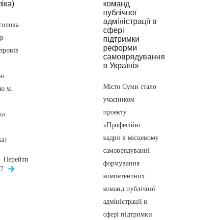
голова
р
провів
ою
Місто Суми стало
єю м.
учасником
проекту
ка
«Професійні
кадри в місцевому
ка)
самоврядуванні –
Перейти
формування
17
компетентних
команд публічної
адміністрації в
сфері підтримки