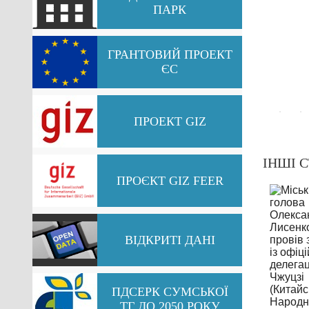
ПАРК
ГРАНТОВИЙ ПРОЕКТ
ЄС
ПРОЕКТ GIZ
ІНШІ С
ПРОЄКТ GIZ FEER
ВІДКРИТІ ДАНІ
Конкурс
ПДСЕРК СУМСЬКОЇ
мікропроектів від
ТГ ДО 2050 РОКУ