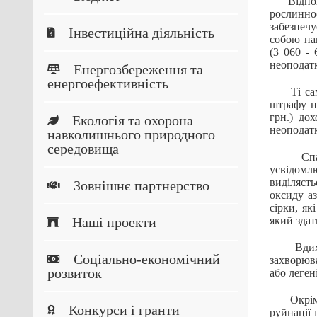
Відповід
рослинно
забезпеч
Інвестиційна діяльність
собою на
(3 060 - 
неоподатк
Енергозбереження та
енергоефективність
Ті самі 
штрафу н
грн.) дох
Екологія та охорона
неоподатк
навколишнього природного
середовища
Спалюва
усвідомл
виділяєть
Зовнішнє партнерство
оксиду а
сірки, як
Наші проекти
який зда
Вдихання
Соціально-економічний
захворюва
розвиток
або леген
Окрім бе
Конкурси і гранти
руйнації 