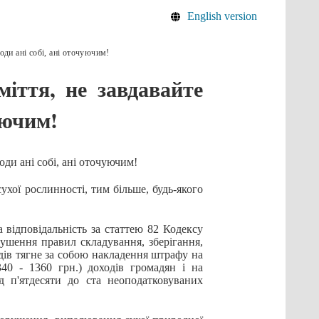
English version
оди ані собі, ані оточуючим!
міття, не завдавайте
уючим!
ди ані собі, ані оточуючим!
ї рослинності, тим більше, будь-якого
відповідальність за статтею 82 Кодексу
ушення правил складування, зберігання,
одів тягне за собою накладення штрафу на
340 - 1360 грн.) доходів громадян і на
ід п'ятдесяти до ста неоподатковуваних