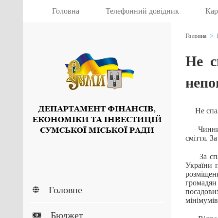
Головна
Телефонний довідник
Кар
Головна
Не с
непо
Не спалюй
Чинним п
сміття. З
За спалю
України 
розміщенн
громадян
Головне
посадови
мінімумів
Бюджет