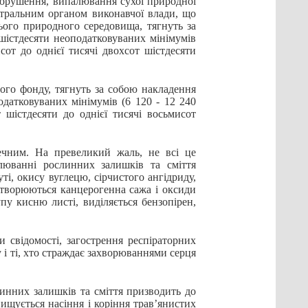
порушення, випалювання сухої природної
нтральним органом виконавчої влади, що
ього природного середовища, тягнуть за
шістдесяти неоподатковуваних мінімумів
исот до однієї тисячі двохсот шістдесяти
ого фонду, тягнуть за собою накладення
датковуваних мінімумів (6 120 - 12 240
т шістдесяти до однієї тисячі восьмисот
ним. На превеликий жаль, не всі це
люванні рослинних залишків та сміття
ті, окису вуглецю, сірчистого ангідриду,
утворюються канцерогенна сажа і оксиди
пу кисню листі, виділяється бензопірен,
відомості, загострення респіраторних
 і ті, хто страждає захворюваннями серця
нних залишків та сміття призводить до
ищується насіння і коріння трав’янистих