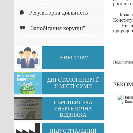
рослин, п
Регуляторна діяльність
Кожен із 
Конституц
Не спалю
Запобігання корупції
природно
ІНВЕСТОРУ
Поділитись
ДНІ СТАЛОЇ ЕНЕРГІЇ
РЕКОМ
У МІСТІ СУМИ
оект “EnPC-
Дні сталої енергії у
NS” розпочався
Сумах 3-6 вересня
ЄВРОПЕЙСЬКА
в Україні
ЕНЕРГЕТИЧНА
26.05.2018
ВІДЗНАКА
05.2018
ІНДУСТРІАЛЬНИЙ