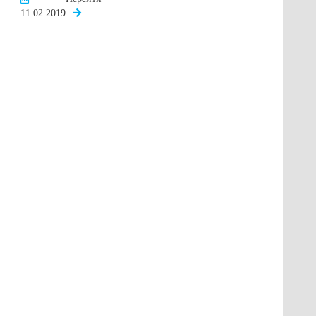
11.02.2019
Розпочалася
активна фаза
впровадження
грантового
проєкту ЄС
«Підвищення
енергоефективності
в освітніх
закладах м. Суми»
Перейти
20.08.2020