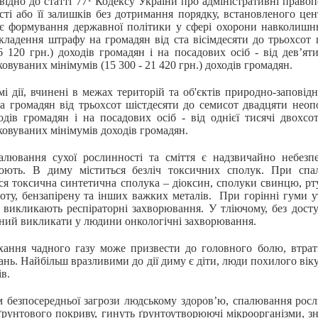
но до статті 77
Кодексу України про адміністративні право
сті або її залишків без дотримання порядку, встановленого це
ує формування державної політики у сфері охорони навколишн
кладення штрафу на громадян від ста вісімдесяти до трьохсот 
6 120 грн.) доходів громадян і на посадових осіб - від дев’ят
овуваних мінімумів (15 300 - 21 420 грн.) доходів громадян.
дії, вчинені в межах територій та об'єктів природно-заповідн
а громадян від трьохсот шістдесяти до семисот двадцяти неопо
одів громадян і на посадових осіб - від однієї тисячі двохсо
овуваних мінімумів доходів громадян.
ння сухої рослинності та сміття є надзвичайно небезпеч
юють. В диму міститься безліч токсичних сполук. При спа
ся токсична синтетична сполука – діоксин, сполуки свинцю, рту
зоту, бензапірену та інших важких металів. При горінні гуми 
і викликають респіраторні захворювання. У тліючому, без досту
тний викликати у людини онкологічні захворювання.
 чадного газу може призвести до головного болю, втрати с
нь. Найбільш вразливими до дії диму є діти, люди похилого віку
ів.
зпосередньої загрози людському здоров’ю, спалювання росли
ґрунтового покриву, гинуть ґрунтоутворюючі мікроорганізми, зн