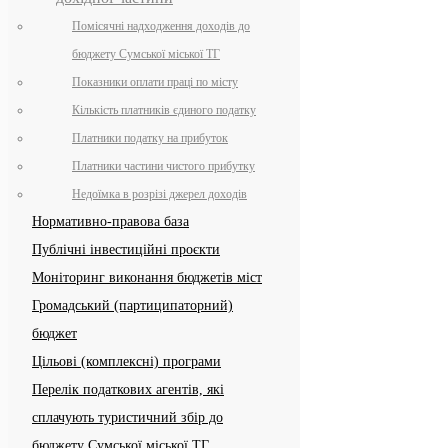
Помісячні надходження доходів до
бюджету Сумської міської ТГ
Показники оплати праці по місту
Кількість платників єдиного податку
Платники податку на прибуток
Платники частини чистого прибутку
Недоїмка в розрізі джерел доходів
Нормативно-правова база
Публічні інвестиційні проєкти
Моніторинг виконання бюджетів міст
Громадський (партиципаторний)
бюджет
Цільові (комплексні) програми
Перелік податкових агентів, які
сплачують туристичний збір до
бюджету Сумської міської ТГ