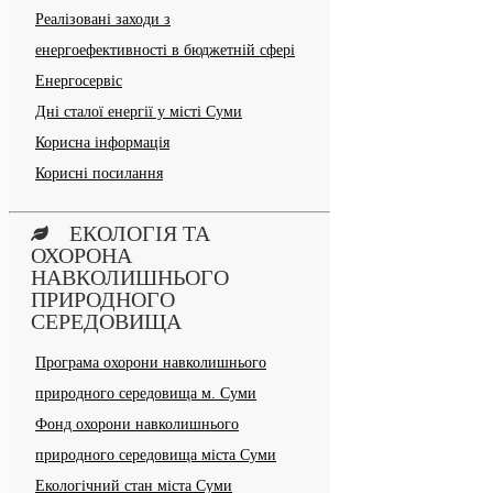
Реалізовані заходи з
енергоефективності в бюджетній сфері
Енергосервіс
Дні сталої енергії у місті Суми
Корисна інформація
Корисні посилання
ЕКОЛОГІЯ ТА
ОХОРОНА
НАВКОЛИШНЬОГО
ПРИРОДНОГО
СЕРЕДОВИЩА
Програма охорони навколишнього
природного середовища м. Суми
Фонд охорони навколишнього
природного середовища міста Суми
Екологічний стан міста Суми