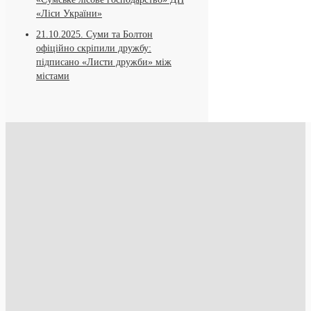
«Ліси України»
21.10.2025.
Суми та Болтон
офіційно скріпили дружбу:
підписано «Листи дружби» між
містами