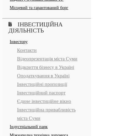
Місцевий та гарантований борг
ІНВЕСТИЦІЙНА
ДІЯЛЬНІСТЬ
Інвестору
Контакти
Відеопрезентація міста Суми
Відкриття бізнесу в Україні
Оподаткування в Україні
Інвестиційні пропозиції
Інвестиційний паспорт
Єдине інвестиційне вікно
Інвестиційна привабливість
міста Суми
Індустріальний парк
Міжнародна технічна допомога