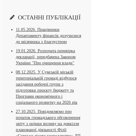
ОСТАННІ ПУБЛІКАЦІЇ
11.05.2026.
Працівники
Департаменту фінансів долучилися
до місячника з благоустрою
19.01.2026.
Розпочата перевірка
декларації, передбачена Законом
України "Про очищення влади"
08.12.2025.
У Сумській міській
територіальній громаді відбулося
засідання робочої групи з
підготовки проєкту бюджету та
Програми економічного і
соціального розвитку на 2026 рік
27.10.2025.
Повідомляємо про
початок громадського обговорення
звіту з оцінки впливу на довкілля
планованої діяльності Філії
«Сумське лісове господарство» ДП