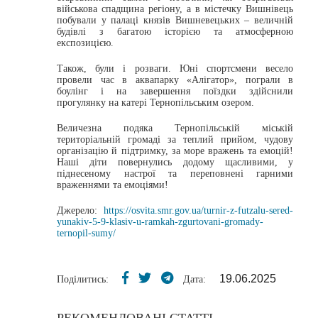
військова спадщина регіону, а в містечку Вишнівець
побували у палаці князів Вишневецьких – величній
будівлі з багатою історією та атмосферною
експозицією.
Також, були і розваги. Юні спортсмени весело
провели час в аквапарку «Алігатор», пограли в
боулінг і на завершення поїздки здійснили
прогулянку на катері Тернопільським озером.
Величезна подяка Тернопільській міській
територіальній громаді за теплий прийом, чудову
організацію й підтримку, за море вражень та емоцій!
Наші діти повернулись додому щасливими, у
піднесеному настрої та переповнені гарними
враженнями та емоціями!
Джерело:
https://osvita.smr.gov.ua/turnir-z-futzalu-sered-
yunakiv-5-9-klasiv-u-ramkah-zgurtovani-gromady-
ternopil-sumy/
19.06.2025
Поділитись:
Дата: