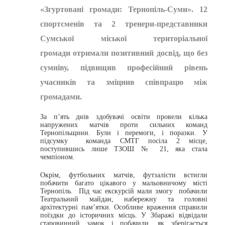
«Згуртовані громади: Тернопіль-Суми». 12
спортсменів та 2 тренери-представники
Сумської міської територіальної
громади отримали позитивний досвід, що без
сумніву, підвищив професійний рівень
учасників та зміцнив співпрацю між
громадами.
За п’ять днів здобувачі освіти провели кілька
напружених матчів проти сильних команд
Тернопільщини. Були і перемоги, і поразки. У
підсумку команда СМТГ посіла 2 місце,
поступившись лише ТЗОШ № 21, яка стала
чемпіоном.
Окрім, футбольних матчів, футзалісти встигли
побачити багато цікавого у мальовничому місті
Тернопіль. Під час екскурсій мали змогу побачили
Театральний майдан, набережну та головні
архітектурні пам’ятки. Особливе враження справили
поїздки до історичних місць. У Збаражі відвідали
старовинний замок і побачили, як зберігається