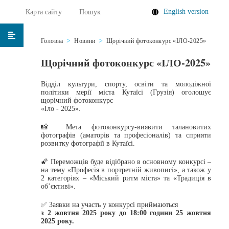
English version
Карта сайту
Пошук
Головна
Новини
Щорічний фотоконкурс «ІЛО-2025»
Щорічний фотоконкурс «ІЛО-2025»
Відділ культури, спорту, освіти та молодіжної
політики мерії міста Кутаїсі (Грузія) оголошує
щорічний фотоконкурс
«Іло - 2025».
📸 ️Мета фотоконкурсу-виявити талановитих
фотографів (аматорів та професіоналів) та сприяти
розвитку фотографії в Кутаїсі.
🌠 Переможців буде відібрано в основному конкурсі –
на тему «Професія в портретній живописі», а також у
2 категоріях – «Міський ритм міста» та «Традиція в
об’єктиві».
✅️ Заявки на участь у конкурсі приймаються
з 2 жовтня 2025 року до 18:00 години 25 жовтня
2025 року.