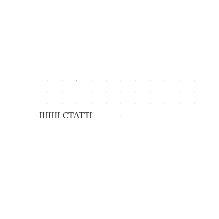
ІНШІ СТАТТІ
МІСЦЕВІ ПОДАТКИ ТА ЗБОРИ НА 2019 РІК
27.06.2018