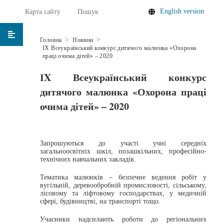
English version
Карта сайту
Пошук
Головна
Новини
ІX Всеукраїнський конкурс дитячого малюнка «Охорона
праці очима дітей» – 2020
ІX Всеукраїнський конкурс
дитячого малюнка «Охорона праці
очима дітей» – 2020
Запрошуються до участі учні середніх
загальноосвітніх шкіл, позашкільних, професійно-
технічних навчальних закладів.
Тематика малюнків – безпечне ведення робіт у
вугільній, деревообробній промисловості, сільському,
лісовому та ліфтовому господарствах, у медичній
сфері, будівництві, на транспорті тощо.
Учасники надсилають роботи до регіональних