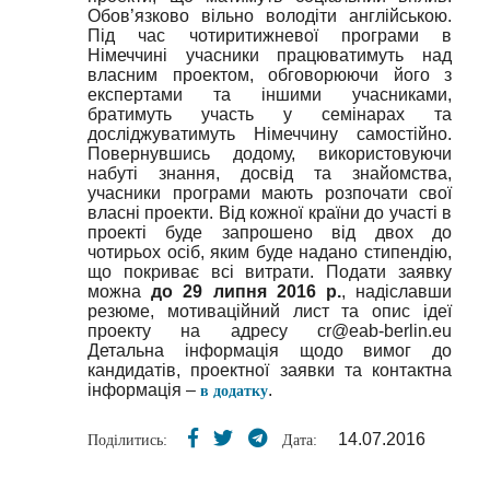
Обов’язково вільно володіти англійською.
Під час чотиритижневої програми в
Німеччині учасники працюватимуть над
власним проектом, обговорюючи його з
експертами та іншими учасниками,
братимуть участь у семінарах та
досліджуватимуть Німеччину самостійно.
Повернувшись додому, використовуючи
набуті знання, досвід та знайомства,
учасники програми мають розпочати свої
власні проекти. Від кожної країни до участі в
проекті буде запрошено від двох до
чотирьох осіб, яким буде надано стипендію,
що покриває всі витрати. Подати заявку
можна
до 29 липня 2016 р.
, надіславши
резюме, мотиваційний лист та опис ідеї
проекту на адресу cr@eab-berlin.eu
Детальна інформація щодо вимог до
кандидатів, проектної заявки та контактна
інформація –
.
в додатку
14.07.2016
Поділитись:
Дата: