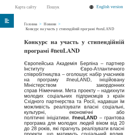
English version
Карта сайту
Пошук
Головна
Новини
Конкурс на участь у стипендійній програмі #neuLAND
Конкурс на участь у стипендійній
програмі #neuLAND
Європейська Академія Берліна – партнер
Інституту Євро-Атлантичного
співробітництва – оголошує набір учасників
на програму #neuLAND, ініційовану
Міністерством закордонних
справ Німеччини. Мета проекту – надихнути
молодих соціальних підприємців з країн
Східного партнерства та Росії, надавши їм
можливість реалізувати власні соціальні,
культурні, економічні або
політичні ініціативи.
#neuLAND
– грантова
програма для молодих людей віком від 20
до 28 років, які прагнуть реалізувати власні
проекти, що матимуть соціальний вплив.