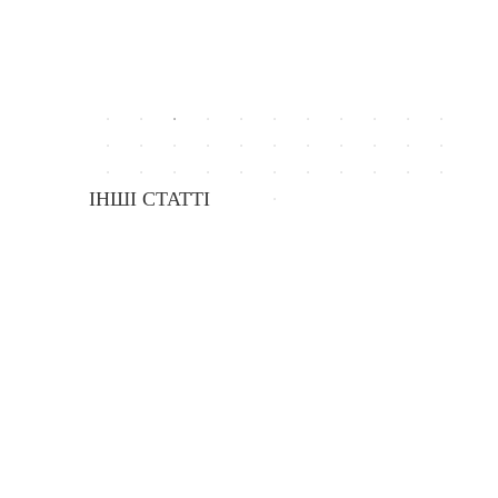
ІНШІ СТАТТІ
Навчальні можливості для українського студента
13.03.2017
У ЛУЦЬКУ ПРОЙДЕ ІНВЕСТИЦІЙНИЙ БІЗНЕС-ФОРУМ 