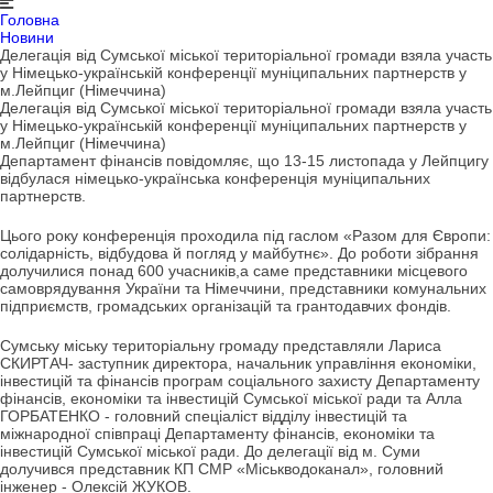
Головна
Новини
Делегація від Сумської міської територіальної громади взяла участь
у Німецько-українській конференції муніципальних партнерств у
м.Лейпциг (Німеччина)
Делегація від Сумської міської територіальної громади взяла участь
у Німецько-українській конференції муніципальних партнерств у
м.Лейпциг (Німеччина)
Департамент фінансів повідомляє, що 13-15 листопада у Лейпцигу
відбулася німецько-українська конференція муніципальних
партнерств.
Цього року конференція проходила під гаслом «Разом для Європи:
солідарність, відбудова й погляд у майбутнє». До роботи зібрання
долучилися понад 600 учасників,а саме представники місцевого
самоврядування України та Німеччини, представники комунальних
підприємств, громадських організацій та грантодавчих фондів.
Сумську міську територіальну громаду представляли Лариса
СКИРТАЧ- заступник директора, начальник управління економіки,
інвестицій та фінансів програм соціального захисту Департаменту
фінансів, економіки та інвестицій Сумської міської ради та Алла
ГОРБАТЕНКО - головний спеціаліст відділу інвестицій та
міжнародної співпраці Департаменту фінансів, економіки та
інвестицій Сумської міської ради. До делегації від м. Суми
долучився представник КП СМР «Міськводоканал», головний
інженер - Олексій ЖУКОВ.