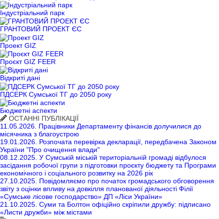
Індустріальний парк
ГРАНТОВИЙ ПРОЕКТ ЄС
Проект GIZ
Проєкт GIZ FEER
Відкриті дані
ПДСЕРК Сумської ТГ до 2050 року
Бюджетні аспекти
ОСТАННІ ПУБЛІКАЦІЇ
11.05.2026.
Працівники Департаменту фінансів долучилися до
місячника з благоустрою
19.01.2026.
Розпочата перевірка декларації, передбачена Законом
України "Про очищення влади"
08.12.2025.
У Сумській міській територіальній громаді відбулося
засідання робочої групи з підготовки проєкту бюджету та Програми
економічного і соціального розвитку на 2026 рік
27.10.2025.
Повідомляємо про початок громадського обговорення
звіту з оцінки впливу на довкілля планованої діяльності Філії
«Сумське лісове господарство» ДП «Ліси України»
21.10.2025.
Суми та Болтон офіційно скріпили дружбу: підписано
«Листи дружби» між містами