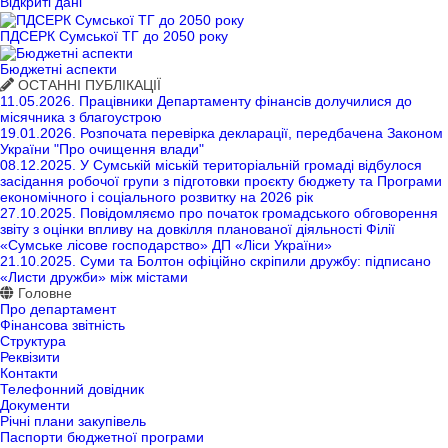
Відкриті дані
ПДСЕРК Сумської ТГ до 2050 року
Бюджетні аспекти
ОСТАННІ ПУБЛІКАЦІЇ
11.05.2026.
Працівники Департаменту фінансів долучилися до
місячника з благоустрою
19.01.2026.
Розпочата перевірка декларації, передбачена Законом
України "Про очищення влади"
08.12.2025.
У Сумській міській територіальній громаді відбулося
засідання робочої групи з підготовки проєкту бюджету та Програми
економічного і соціального розвитку на 2026 рік
27.10.2025.
Повідомляємо про початок громадського обговорення
звіту з оцінки впливу на довкілля планованої діяльності Філії
«Сумське лісове господарство» ДП «Ліси України»
21.10.2025.
Суми та Болтон офіційно скріпили дружбу: підписано
«Листи дружби» між містами
Головне
Про департамент
Фінансова звітність
Структура
Реквізити
Контакти
Телефонний довідник
Документи
Річні плани закупівель
Паспорти бюджетної програми