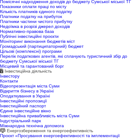
Помісячні надходження доходів до бюджету Сумської міської ТГ
Показники оплати праці по місту
Кількість платників єдиного податку
Платники податку на прибуток
Платники частини чистого прибутку
Недоїмка в розрізі джерел доходів
Нормативно-правова база
Публічні інвестиційні проєкти
Моніторинг виконання бюджетів міст
Громадський (партиципаторний) бюджет
Цільові (комплексні) програми
Перелік податкових агентів, які сплачують туристичний збір до
бюджету Сумської міської ТГ
Місцевий та гарантований борг
Інвестиційна діяльність
Інвестору
Контакти
Відеопрезентація міста Суми
Відкриття бізнесу в Україні
Оподаткування в Україні
Інвестиційні пропозиції
Інвестиційний паспорт
Єдине інвестиційне вікно
Інвестиційна привабливість міста Суми
Індустріальний парк
Міжнародна технічна допомога
Енергозбереження та енергоефективність
Проєкт «Просування енергоефективності та імплементації