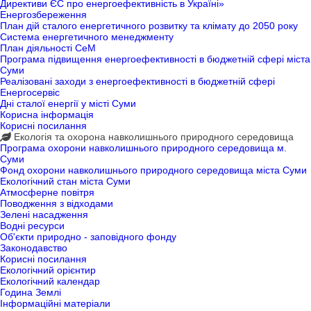
Директиви ЄС про енергоефективність в Україні»
Енергозбереження
План дій сталого енергетичного розвитку та клімату до 2050 року
Система енергетичного менеджменту
План діяльності СеМ
Програма підвищення енергоефективності в бюджетній сфері міста
Суми
Реалізовані заходи з енергоефективності в бюджетній сфері
Енергосервіс
Дні сталої енергії у місті Суми
Корисна інформація
Корисні посилання
Екологія та охорона навколишнього природного середовища
Програма охорони навколишнього природного середовища м.
Суми
Фонд охорони навколишнього природного середовища міста Суми
Екологічний стан міста Суми
Атмосферне повітря
Поводження з відходами
Зелені насадження
Водні ресурси
Об'єкти природно - заповідного фонду
Законодавство
Корисні посилання
Екологічний орієнтир
Екологічний календар
Година Землі
Інформаційні матеріали