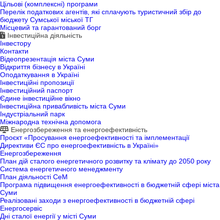
Цільові (комплексні) програми
Перелік податкових агентів, які сплачують туристичний збір до
бюджету Сумської міської ТГ
Місцевий та гарантований борг
Інвестиційна діяльність
Інвестору
Контакти
Відеопрезентація міста Суми
Відкриття бізнесу в Україні
Оподаткування в Україні
Інвестиційні пропозиції
Інвестиційний паспорт
Єдине інвестиційне вікно
Інвестиційна привабливість міста Суми
Індустріальний парк
Міжнародна технічна допомога
Енергозбереження та енергоефективність
Проєкт «Просування енергоефективності та імплементації
Директиви ЄС про енергоефективність в Україні»
Енергозбереження
План дій сталого енергетичного розвитку та клімату до 2050 року
Система енергетичного менеджменту
План діяльності СеМ
Програма підвищення енергоефективності в бюджетній сфері міста
Суми
Реалізовані заходи з енергоефективності в бюджетній сфері
Енергосервіс
Дні сталої енергії у місті Суми