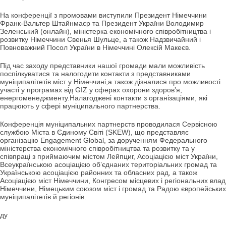
На конференції з промовами виступили Президент Німеччини
Франк-Вальтер Штайнмаєр та Президент України Володимир
Зеленський (онлайн), міністерка економічного співробітництва і
розвитку Німеччини Свенья Шульце, а також Надзвичайний і
Повноважний Посол України в Німеччині Олексій Макеєв.
Під час заходу представники нашої громади мали можливість
поспілкуватися та налогодити контакти з представниками
муніципалітетів міст у Німеччині,а також дізналися про можливості
участі у програмах від GIZ у сферах охорони здоровʼя,
енергоменеджменту.Налагоджені контакти з організаціями, які
працюють у сфері муніципального партнерства.
Конференція муніципальних партнерств проводилася Сервісною
службою Міста в Єдиному Світі (SKEW), що представляє
організацію Engagement Global, за дорученням Федерального
міністерства економічного співробітництва та розвитку та у
співпраці з приймаючим містом Лейпциг, Асоціацією міст України,
Всеукраїнською асоціацією об’єднаних територіальних громад та
Українською асоціацією районних та обласних рад, а також
Асоціацією міст Німеччини, Конгресом місцевих і регіональних влад
Німеччини, Німецьким союзом міст і громад та Радою європейських
муніципалітетів й регіонів.
ду