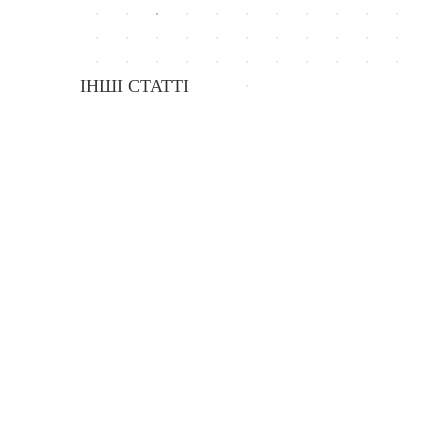
ІНШІ СТАТТІ
Програма обміну для студентів у США
10.11.2016
Грантова допомога проектам людської безпеки «Кусаноне»
05.04.2018