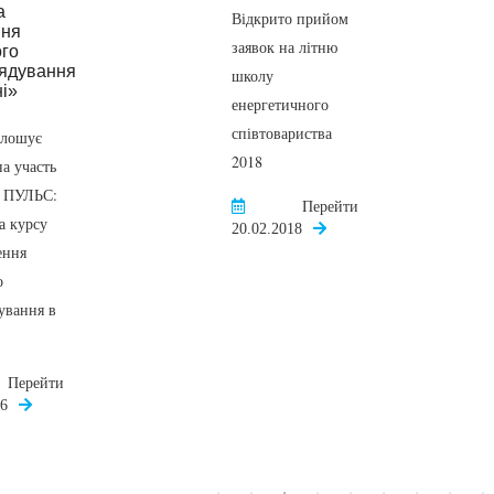
Відкрито прийом
заявок на літню
школу
енергетичного
співтовариства
олошує
2018
на участь
і ПУЛЬС:
Перейти
а курсу
20.02.2018
ення
о
ування в
Перейти
16