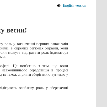
English version
у весни!
у роль у визначенні перших ознак змін
 зими, в окремих регіонах України, коли
вони можуть відігравати роль індикатора
ами.
фері. Це пов'язано з тим, що вони
 навколишнього середовища в процесі
жуть також сприяти зберіганню вуглецю у
іграють особливу роль у збереженні