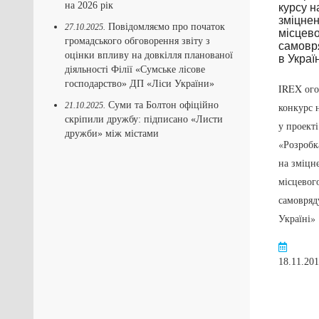
на 2026 рік
Офіційний візит
Повідомляємо про початок
27.10.2025.
до м. Банська
громадського обговорення звіту з
Бистриця
оцінки впливу на довкілля планованої
(Словацька
діяльності Філії «Сумське лісове
господарство» ДП «Ліси України»
республіка)
IREX ог
Суми та Болтон офіційно
21.10.2025.
конкурс 
Перейти
скріпили дружбу: підписано «Листи
у проект
03.03.2016
дружби» між містами
«Розробк
на зміцн
місцевог
самовряд
Україні»
18.11.20