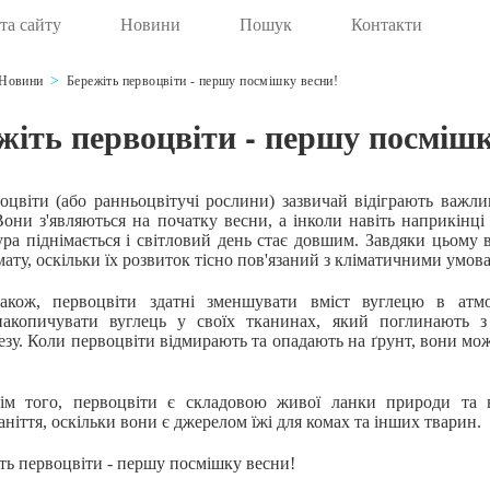
та сайту
Новини
Пошук
Контакти
Новини
Бережіть первоцвіти - першу посмішку весни!
жіть первоцвіти - першу посмішк
ти (або ранньоцвітучі рослини) зазвичай відіграють важлив
Вони з'являються на початку весни, а інколи навіть наприкінці
ра піднімається і світловий день стає довшим. Завдяки цьому 
мату, оскільки їх розвиток тісно пов'язаний з кліматичними умов
первоцвіти здатні зменшувати вміст вуглецю в атмос
акопичувати вуглець у своїх тканинах, який поглинають з
зу. Коли первоцвіти відмирають та опадають на ґрунт, вони мо
го, первоцвіти є складовою живої ланки природи та від
аніття, оскільки вони є джерелом їжі для комах та інших тварин.
 первоцвіти - першу посмішку весни!