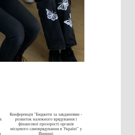
Конференція "Бюджети за завданнями -
Грант на навчання в а
х
розвиток належного врядування і
університеті в
фінансової прозорості органів
16.05.2016
місцевого самоврядування в Україні" у
и
Вінниці