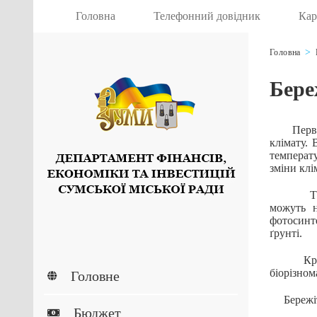
Головна
Телефонний довідник
Кар
Головна
Бере
Первоцві
клімату. 
температу
зміни клі
Також, 
можуть н
фотосинте
ґрунті.
Крім то
біорізном
Головне
Бережіть
Бюджет